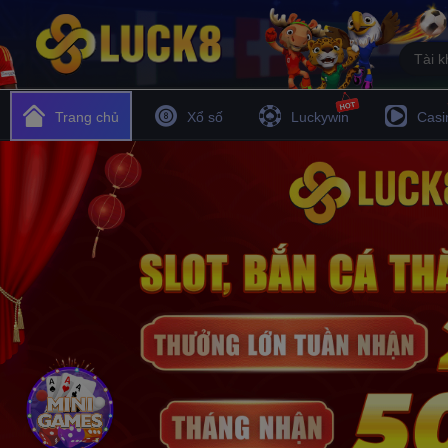
Trang chủ
Xổ số
Luckywin
Casi
Miền Bắc
Wingo
Miền Bắc
Win go 45 giây
Si
Miền Bắc 5 phút mới
Win go 1 phút
Si
Miền Bắc 3 phút mới
Win go 3 phút
Si
Miền Bắc VIP 45 giây
Win go 5 phút
Si
Miền Bắc VIP 75 giây
Win go 30 giây
Si
Miền Bắc VIP 2 phút
Si