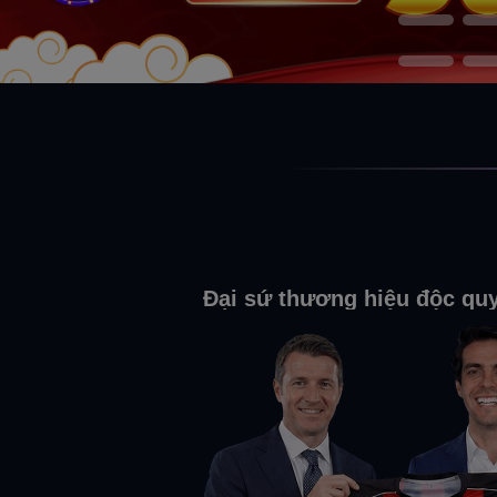
Xổ số Miền Bắc
Đại sứ thương hiệu độc qu